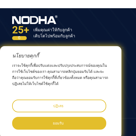
25+
เพิ่มคุณค่าให้กับลูกค้า
เติบโตไปพร้อมกับลูกค้า
ปี
นโยบายคุกกี้
ติดต่อเรา
เราจะใช้คุกกี้เพื่อปรับแต่งและปรับปรุงประสบการณ์ของคุณใน
อาคารที่ 12 เลขที่ 9 ถนนซิงหยาง เมืองหวู่ซี 214082
การใช้เว็บไซต์ของเรา คุณสามารถคลิกปุ่มยอมรับได้ และจะ
มณฑลเจียงซู ประเทศจีน
ถือว่าคุณยอมรับการใช้คุกกี้ที่เกี่ยวข้องทั้งหมด หรือคุณสามารถ
0086 510 8580 8562
ปฏิเสธไม่ให้เว็บไซต์ใช้คุกกี้ได้
0086 152 5144 1199
info@nodha.com
sales@nodha.com
ปฏิเสธ
ยอมรับ
ตามเรามา: