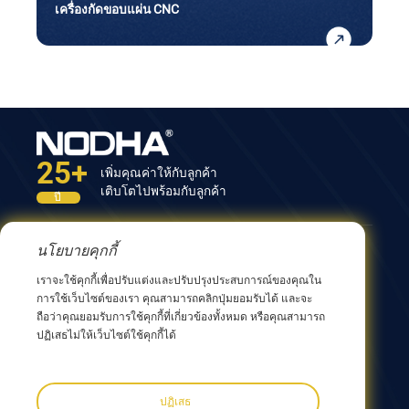
เครื่องกัดขอบแผ่น CNC
25+
เพิ่มคุณค่าให้กับลูกค้า
เติบโตไปพร้อมกับลูกค้า
ปี
นโยบายคุกกี้
ติดต่อเรา
เราจะใช้คุกกี้เพื่อปรับแต่งและปรับปรุงประสบการณ์ของคุณใน
อาคารที่ 12 เลขที่ 9 ถนนซิงหยาง เมืองหวู่ซี 214082
การใช้เว็บไซต์ของเรา คุณสามารถคลิกปุ่มยอมรับได้ และจะ
มณฑลเจียงซู ประเทศจีน
ถือว่าคุณยอมรับการใช้คุกกี้ที่เกี่ยวข้องทั้งหมด หรือคุณสามารถ
0086 510 8580 8562
ปฏิเสธไม่ให้เว็บไซต์ใช้คุกกี้ได้
0086 152 5144 1199
info@nodha.com
sales@nodha.com
ปฏิเสธ