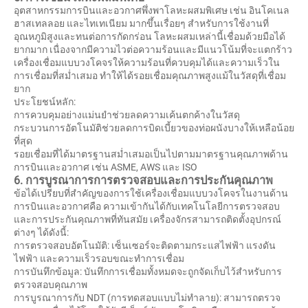
อุตสาหกรรมการบินและอวกาศพึ่งพาโลหะผสมพิเศษ เช่น อินโคเนล
ฮาสเทลลอย และไทเทเนียม มากขึ้นเรื่อยๆ สำหรับการใช้งานที่
อุณหภูมิสูงและทนต่อการกัดกร่อน โลหะผสมเหล่านี้เชื่อมด้วยมือได้
ยากมาก เนื่องจากมีความไวต่อความร้อนและมีแนวโน้มที่จะแตกร้าว
เครื่องเชื่อมแบบวงโคจรให้ความร้อนที่ควบคุมได้และความเร็วใน
การเชื่อมที่สม่ำเสมอ ทำให้ได้รอยเชื่อมคุณภาพสูงแม้ในวัสดุที่เชื่อม
ยาก
ประโยชน์หลัก:
การควบคุมอย่างแม่นยำช่วยลดความเค้นตกค้างในวัสดุ
กระบวนการอัตโนมัติช่วยลดการบิดเบี้ยวของท่อผนังบางให้เหลือน้อย
ที่สุด
รอยเชื่อมที่ได้มาตรฐานสม่ำเสมอเป็นไปตามมาตรฐานคุณภาพด้าน
การบินและอวกาศ เช่น ASME, AWS และ ISO
6. การบูรณาการการตรวจสอบและการประกันคุณภาพ
ข้อได้เปรียบที่สำคัญของการใช้เครื่องเชื่อมแบบวงโคจรในงานด้าน
การบินและอวกาศคือ ความเข้ากันได้กับเทคโนโลยีการตรวจสอบ
และการประกันคุณภาพที่ทันสมัย ​​เครื่องจักรสามารถติดตั้งอุปกรณ์
ต่างๆ ได้ดังนี้:
การตรวจสอบอัตโนมัติ: เซ็นเซอร์จะติดตามกระแสไฟฟ้า แรงดัน
ไฟฟ้า และความเร็วรอบขณะทำการเชื่อม
การบันทึกข้อมูล: บันทึกการเชื่อมทั้งหมดจะถูกจัดเก็บไว้สำหรับการ
ตรวจสอบคุณภาพ
การบูรณาการกับ NDT (การทดสอบแบบไม่ทำลาย): สามารถตรวจ