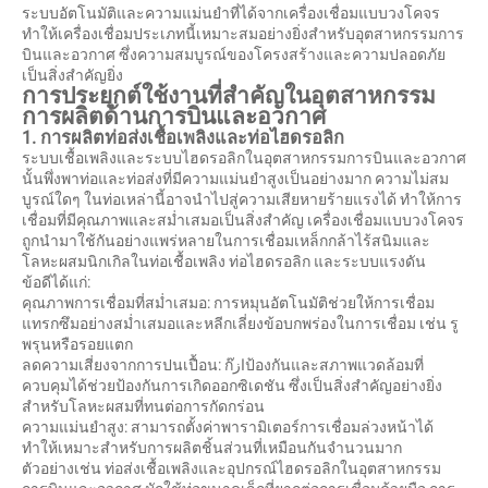
ระบบอัตโนมัติและความแม่นยำที่ได้จากเครื่องเชื่อมแบบวงโคจร
ทำให้เครื่องเชื่อมประเภทนี้เหมาะสมอย่างยิ่งสำหรับอุตสาหกรรมการ
บินและอวกาศ ซึ่งความสมบูรณ์ของโครงสร้างและความปลอดภัย
เป็นสิ่งสำคัญยิ่ง
การประยุกต์ใช้งานที่สำคัญในอุตสาหกรรม
การผลิตด้านการบินและอวกาศ
1. การผลิตท่อส่งเชื้อเพลิงและท่อไฮดรอลิก
ระบบเชื้อเพลิงและระบบไฮดรอลิกในอุตสาหกรรมการบินและอวกาศ
นั้นพึ่งพาท่อและท่อส่งที่มีความแม่นยำสูงเป็นอย่างมาก ความไม่สม
บูรณ์ใดๆ ในท่อเหล่านี้อาจนำไปสู่ความเสียหายร้ายแรงได้ ทำให้การ
เชื่อมที่มีคุณภาพและสม่ำเสมอเป็นสิ่งสำคัญ เครื่องเชื่อมแบบวงโคจร
ถูกนำมาใช้กันอย่างแพร่หลายในการเชื่อมเหล็กกล้าไร้สนิมและ
โลหะผสมนิกเกิลในท่อเชื้อเพลิง ท่อไฮดรอลิก และระบบแรงดัน
ข้อดีได้แก่:
คุณภาพการเชื่อมที่สม่ำเสมอ: การหมุนอัตโนมัติช่วยให้การเชื่อม
แทรกซึมอย่างสม่ำเสมอและหลีกเลี่ยงข้อบกพร่องในการเชื่อม เช่น รู
พรุนหรือรอยแตก
ลดความเสี่ยงจากการปนเปื้อน: ก๊ازป้องกันและสภาพแวดล้อมที่
ควบคุมได้ช่วยป้องกันการเกิดออกซิเดชัน ซึ่งเป็นสิ่งสำคัญอย่างยิ่ง
สำหรับโลหะผสมที่ทนต่อการกัดกร่อน
ความแม่นยำสูง: สามารถตั้งค่าพารามิเตอร์การเชื่อมล่วงหน้าได้
ทำให้เหมาะสำหรับการผลิตชิ้นส่วนที่เหมือนกันจำนวนมาก
ตัวอย่างเช่น ท่อส่งเชื้อเพลิงและอุปกรณ์ไฮดรอลิกในอุตสาหกรรม