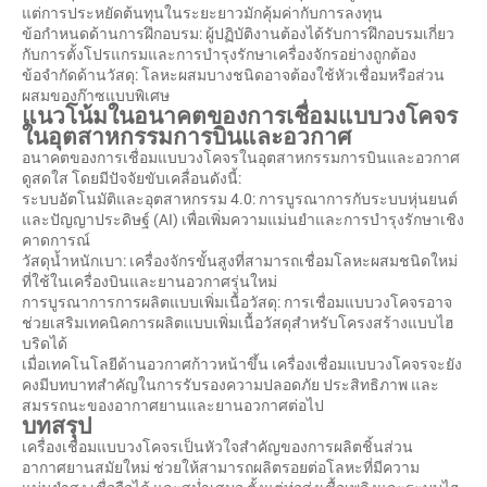
แต่การประหยัดต้นทุนในระยะยาวมักคุ้มค่ากับการลงทุน
ข้อกำหนดด้านการฝึกอบรม: ผู้ปฏิบัติงานต้องได้รับการฝึกอบรมเกี่ยว
กับการตั้งโปรแกรมและการบำรุงรักษาเครื่องจักรอย่างถูกต้อง
ข้อจำกัดด้านวัสดุ: โลหะผสมบางชนิดอาจต้องใช้หัวเชื่อมหรือส่วน
ผสมของก๊าซแบบพิเศษ
แนวโน้มในอนาคตของการเชื่อมแบบวงโคจร
ในอุตสาหกรรมการบินและอวกาศ
อนาคตของการเชื่อมแบบวงโคจรในอุตสาหกรรมการบินและอวกาศ
ดูสดใส โดยมีปัจจัยขับเคลื่อนดังนี้:
ระบบอัตโนมัติและอุตสาหกรรม 4.0: การบูรณาการกับระบบหุ่นยนต์
และปัญญาประดิษฐ์ (AI) เพื่อเพิ่มความแม่นยำและการบำรุงรักษาเชิง
คาดการณ์
วัสดุน้ำหนักเบา: เครื่องจักรขั้นสูงที่สามารถเชื่อมโลหะผสมชนิดใหม่
ที่ใช้ในเครื่องบินและยานอวกาศรุ่นใหม่
การบูรณาการการผลิตแบบเพิ่มเนื้อวัสดุ: การเชื่อมแบบวงโคจรอาจ
ช่วยเสริมเทคนิคการผลิตแบบเพิ่มเนื้อวัสดุสำหรับโครงสร้างแบบไฮ
บริดได้
เมื่อเทคโนโลยีด้านอวกาศก้าวหน้าขึ้น เครื่องเชื่อมแบบวงโคจรจะยัง
คงมีบทบาทสำคัญในการรับรองความปลอดภัย ประสิทธิภาพ และ
สมรรถนะของอากาศยานและยานอวกาศต่อไป
บทสรุป
เครื่องเชื่อมแบบวงโคจรเป็นหัวใจสำคัญของการผลิตชิ้นส่วน
อากาศยานสมัยใหม่ ช่วยให้สามารถผลิตรอยต่อโลหะที่มีความ