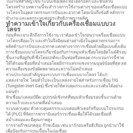
ในงานที่สำคัญ เช่น ระบบเชื้อเพลิง ท่อไฮดรอลิก และชิ้นส่วน
โครงสร้าง บทความนี้จะสำรวจการใช้งานต่างๆ ของเครื่องเชื่อมแบบ
วงโคจรในอุตสาหกรรมการบินและอวกาศ โดยเน้นถึงข้อดี หลักการ
ทำงาน และผลกระทบต่อประสิทธิภาพการผลิต
ทำความเข้าใจเกี่ยวกับเครื่องเชื่อมแบบวง
โคจร
ก่อนที่จะเจาะลึกถึงการใช้งาน เราต้องเข้าใจก่อนว่าเครื่องเชื่อมแบบ
วงโคจรคืออะไร และทำไมจึงมีคุณค่าอย่างยิ่งในอุตสาหกรรมการ
ผลิตด้านการบินและอวกาศ แตกต่างจากการเชื่อมด้วยมือแบบดั้งเดิม
การเชื่อมแบบวงโคจรเกี่ยวข้องกับการหมุนหัวเชื่อมโดยอัตโนมัติรอบ
ชิ้นงานที่อยู่กับที่ ซึ่งโดยปกติจะเป็นท่อหรือหลอด กระบวนการนี้ช่วย
ให้ได้รอยเชื่อมที่สม่ำเสมอโดยมีการแทรกแซงจากมนุษย์น้อยที่สุด ลด
ความเสี่ยงของข้อผิดพลาดและความไม่สม่ำเสมอ
ส่วนประกอบสำคัญของระบบการเชื่อมแบบวงโคจร ได้แก่:
แหล่งจ่ายไฟ: โดยทั่วไปจะเป็นแหล่งจ่ายไฟสำหรับการเชื่อม TIG
(Tungsten Inert Gas) ซึ่งช่วยให้ควบคุมกระแสและแรงดันได้อย่าง
แม่นยำ
หัวเชื่อม/แคลมป์ยึด: อุปกรณ์เชิงกลที่หมุนหัวเชื่อมรอบชิ้นงานด้วย
ความเร็วและแรงกดที่สม่ำเสมอ
ระบบควบคุม: ตัวควบคุมตรรกะแบบคอมพิวเตอร์หรือแบบโปรแกรม
ได้ (PLC) ที่จัดการพารามิเตอร์การเชื่อมเพื่อให้ได้รอยเชื่อมที่
สม่ำเสมอและมีคุณภาพสูง
การจ่ายก๊าซปกคลุม: ก๊าซเฉื่อย เช่น อาร์กอนหรือฮีเลียม ถูกนำมาใช้
เพื่อป้องกันการปนเปื้อนในบ่อเชื่อม