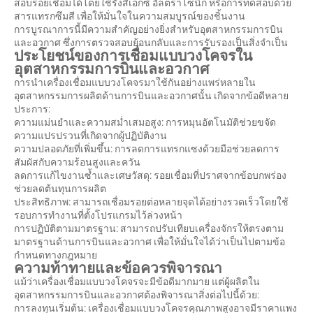
สอบรอยเชื่อมได้โดยใช้รังสีเอ็กซ์ อัลตราโซนิก หรือการทดสอบด้วย
สารแทรกซึมสี เพื่อให้มั่นใจในความสมบูรณ์ของชิ้นงาน
การบูรณาการนี้มีความสำคัญอย่างยิ่งสำหรับอุตสาหกรรมการบิน
และอวกาศ ซึ่งการตรวจสอบย้อนกลับและการรับรองเป็นสิ่งจำเป็น
ประโยชน์ของการเชื่อมแบบวงโคจรใน
อุตสาหกรรมการบินและอวกาศ
การนำเครื่องเชื่อมแบบวงโคจรมาใช้กันอย่างแพร่หลายใน
อุตสาหกรรมการผลิตด้านการบินและอวกาศนั้น เกิดจากข้อดีหลาย
ประการ:
ความแม่นยำและความสม่ำเสมอสูง: การหมุนอัตโนมัติช่วยขจัด
ความแปรปรวนที่เกิดจากผู้ปฏิบัติงาน
ความปลอดภัยที่เพิ่มขึ้น: การลดการแทรกแซงด้วยมือช่วยลดการ
สัมผัสกับความร้อนสูงและควัน
ลดการแก้ไขงานซ้ำและเศษวัสดุ: รอยเชื่อมที่ปราศจากข้อบกพร่อง
ช่วยลดต้นทุนการผลิต
ประสิทธิภาพ: สามารถเชื่อมรอยต่อหลายจุดได้อย่างรวดเร็วโดยใช้
รอบการทำงานที่ตั้งโปรแกรมไว้ล่วงหน้า
การปฏิบัติตามมาตรฐาน: สามารถปรับเทียบเครื่องจักรให้ตรงตาม
มาตรฐานด้านการบินและอวกาศ เพื่อให้มั่นใจได้ว่าเป็นไปตามข้อ
กำหนดทางกฎหมาย
ความท้าทายและข้อควรพิจารณา
แม้ว่าเครื่องเชื่อมแบบวงโคจรจะมีข้อดีมากมาย แต่ผู้ผลิตใน
อุตสาหกรรมการบินและอวกาศต้องพิจารณาสิ่งต่อไปนี้ด้วย:
การลงทุนเริ่มต้น: เครื่องเชื่อมแบบวงโคจรคุณภาพสูงอาจมีราคาแพง