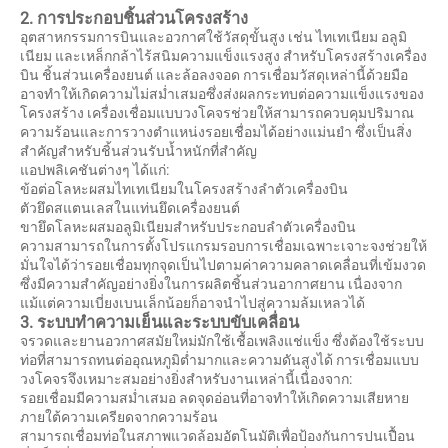
2. การประกอบชิ้นส่วนโครงสร้าง
อุตสาหกรรมการบินและอวกาศใช้วัสดุขั้นสูง เช่น ไทเทเนียม อลูมิ
เนียม และเหล็กกล้าไร้สนิมความแข็งแรงสูง สำหรับโครงสร้างเครื่อง
บิน ชิ้นส่วนเครื่องยนต์ และล้อลงจอด การเชื่อมวัสดุเหล่านี้ด้วยมือ
อาจทำให้เกิดความไม่สม่ำเสมอซึ่งส่งผลกระทบต่อความแข็งแรงของ
โครงสร้าง เครื่องเชื่อมแบบวงโคจรช่วยให้สามารถควบคุมปริมาณ
ความร้อนและการวางตำแหน่งรอยเชื่อมได้อย่างแม่นยำ ซึ่งเป็นสิ่ง
สำคัญสำหรับชิ้นส่วนรับน้ำหนักที่สำคัญ
แอปพลิเคชันต่างๆ ได้แก่:
ข้อต่อโลหะผสมไทเทเนียมในโครงสร้างลำตัวเครื่องบิน
ตัวยึดสแตนเลสในแท่นยึดเครื่องยนต์
ขายึดโลหะผสมอลูมิเนียมสำหรับประกอบลำตัวเครื่องบิน
ความสามารถในการตั้งโปรแกรมรอบการเชื่อมเฉพาะเจาะจงช่วยให้
มั่นใจได้ว่ารอยเชื่อมทุกจุดเป็นไปตามค่าความคลาดเคลื่อนที่เข้มงวด
ซึ่งมีความสำคัญอย่างยิ่งในการผลิตชิ้นส่วนอากาศยาน เนื่องจาก
แม้แต่ความเบี่ยงเบนเล็กน้อยก็อาจนำไปสู่ความล้มเหลวได้
3. ระบบทำความเย็นและระบบขับเคลื่อน
จรวดและยานอวกาศสมัยใหม่มักใช้เชื้อเพลิงแช่แข็ง ซึ่งต้องใช้ระบบ
ท่อที่สามารถทนต่ออุณหภูมิต่ำมากและความดันสูงได้ การเชื่อมแบบ
วงโคจรจึงเหมาะสมอย่างยิ่งสำหรับงานเหล่านี้เนื่องจาก:
รอยเชื่อมมีความสม่ำเสมอ ลดจุดอ่อนที่อาจทำให้เกิดความเสียหาย
ภายใต้ความเครียดจากความร้อน
สามารถเชื่อมท่อในสภาพแวดล้อมอัตโนมัติเพื่อป้องกันการปนเปื้อน