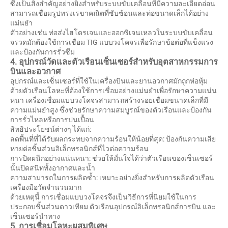
ซึ่งเป็นสิ่งสำคัญอย่างยิ่งสำหรับระบบขับเคลื่อนที่มีความละเอียดอ่อน
สามารถเชื่อมรูปทรงเรขาคณิตที่ซับซ้อนและท่อขนาดเล็กได้อย่าง
แม่นยำ
ตัวอย่างเช่น ท่อส่งไฮโดรเจนและออกซิเจนเหลวในระบบขับเคลื่อน
จรวดมักต้องใช้การเชื่อม TIG แบบวงโคจรเพื่อรักษาข้อต่อที่แข็งแรง
และป้องกันการรั่วซึม
4. อุปกรณ์วัดและตัวเรือนเซ็นเซอร์สำหรับอุตสาหกรรมการ
บินและอวกาศ
อุปกรณ์และเซ็นเซอร์ที่ใช้ในเครื่องบินและยานอวกาศมักถูกห่อหุ้ม
ด้วยตัวเรือนโลหะที่ต้องใช้การเชื่อมอย่างแม่นยำเพื่อรักษาความแน่น
หนา เครื่องเชื่อมแบบวงโคจรสามารถสร้างรอยเชื่อมขนาดเล็กที่มี
ความแม่นยำสูง ซึ่งช่วยรักษาความสมบูรณ์ของตัวเรือนและป้องกัน
การรั่วไหลหรือการปนเปื้อน
สิทธิประโยชน์ต่างๆ ได้แก่:
ลดพื้นที่ที่ได้รับผลกระทบจากความร้อนให้น้อยที่สุด: ป้องกันความเสีย
หายต่อชิ้นส่วนอิเล็กทรอนิกส์ที่ไวต่อความร้อน
การปิดผนึกอย่างแน่นหนา: ช่วยให้มั่นใจได้ว่าตัวเรือนของเซ็นเซอร์
นั้นปิดสนิททั้งอากาศและน้ำ
ความสามารถในการผลิตซ้ำ: เหมาะอย่างยิ่งสำหรับการผลิตตัวเรือน
เครื่องมือวัดจำนวนมาก
ด้วยเหตุนี้ การเชื่อมแบบวงโคจรจึงเป็นวิธีการที่นิยมใช้ในการ
ประกอบชิ้นส่วนดาวเทียม ตัวเรือนอุปกรณ์อิเล็กทรอนิกส์การบิน และ
เซ็นเซอร์นำทาง
5. การเชื่อมโลหะผสมพิเศษ