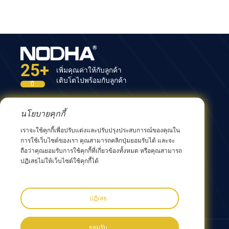
25+
เพิ่มคุณค่าให้กับลูกค้า
เติบโตไปพร้อมกับลูกค้า
ปี
นโยบายคุกกี้
ติดต่อเรา
เราจะใช้คุกกี้เพื่อปรับแต่งและปรับปรุงประสบการณ์ของคุณใน
อาคารที่ 12 เลขที่ 9 ถนนซิงหยาง เมืองหวู่ซี 214082
การใช้เว็บไซต์ของเรา คุณสามารถคลิกปุ่มยอมรับได้ และจะ
มณฑลเจียงซู ประเทศจีน
ถือว่าคุณยอมรับการใช้คุกกี้ที่เกี่ยวข้องทั้งหมด หรือคุณสามารถ
0086 510 8580 8562
ปฏิเสธไม่ให้เว็บไซต์ใช้คุกกี้ได้
0086 152 5144 1199
info@nodha.com
sales@nodha.com
ปฏิเสธ
ยอมรับ