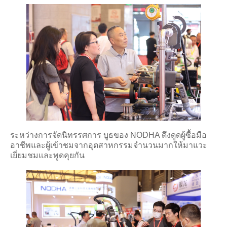
ระหว่างการจัดนิทรรศการ บูธของ NODHA ดึงดูดผู้ซื้อมือ
อาชีพและผู้เข้าชมจากอุตสาหกรรมจำนวนมากให้มาแวะ
เยี่ยมชมและพูดคุยกัน