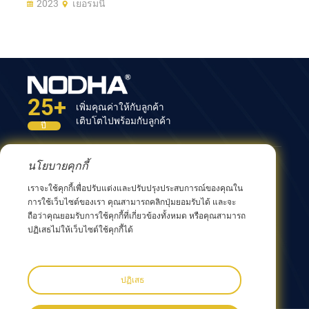
2023
เยอรมนี
25+
เพิ่มคุณค่าให้กับลูกค้า
เติบโตไปพร้อมกับลูกค้า
ปี
นโยบายคุกกี้
ติดต่อเรา
เราจะใช้คุกกี้เพื่อปรับแต่งและปรับปรุงประสบการณ์ของคุณใน
อาคารที่ 12 เลขที่ 9 ถนนซิงหยาง เมืองหวู่ซี 214082
การใช้เว็บไซต์ของเรา คุณสามารถคลิกปุ่มยอมรับได้ และจะ
มณฑลเจียงซู ประเทศจีน
ถือว่าคุณยอมรับการใช้คุกกี้ที่เกี่ยวข้องทั้งหมด หรือคุณสามารถ
0086 510 8580 8562
ปฏิเสธไม่ให้เว็บไซต์ใช้คุกกี้ได้
0086 152 5144 1199
info@nodha.com
sales@nodha.com
ปฏิเสธ