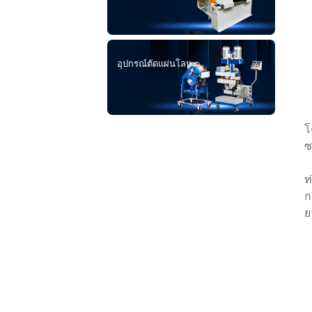
อุปกรณ์ตัดแผ่นโลหะ
โ
ซ
ท
ก
ย