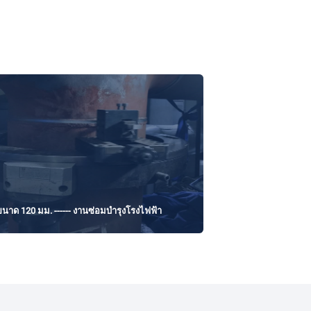
ขนาด 120 มม. ------ งานซ่อมบำรุงโรงไฟฟ้า