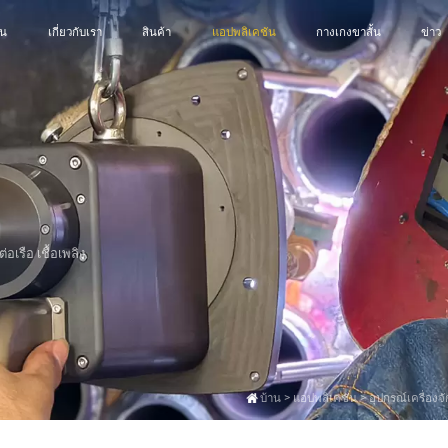
าน
เกี่ยวกับเรา
สินค้า
แอปพลิเคชัน
กางเกงขาสั้น
ข่าว
เรือ เชื้อเพลิง
บ้าน
>
แอปพลิเคชัน
>
อุปกรณ์เครื่อง