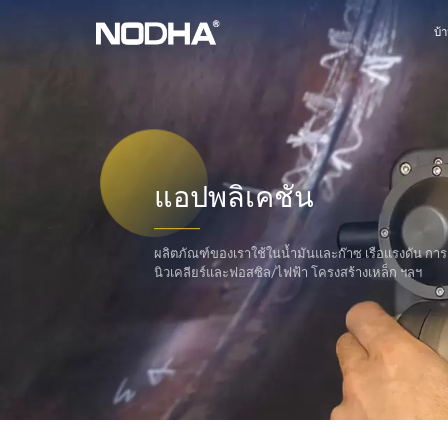
บ้
แอปพลิเคชัน
ผลิตภัณฑ์ของเราใช้ในน้ำมันและก๊าซ เรือแรงดัน การต่อ
นิวเคลียร์และฟอสซิล/ไฟฟ้า โครงสร้างเหล็ก ฯลฯ