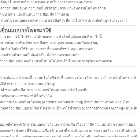
กข้อมูลในตัวช่วยอำนวยความสะดวกในการตรวจสอบและรับรอง
สัมผัสของพนักงานกับพื้นผิวที่ร้อน ควัน และอันตรายในพื้นที่จำกัด
ุ ขนาดท่อ และตำแหน่งการเชื่อมที่หลากหลาย
ารแก้ไขงานน้อยลง และความน่าเชื่อถือที่สูงขึ้น นำไปสู่การประหยัดต้นทุนในระยะยาว
ชื่อมแบบวงโคจรมาใช้
าร แต่การนำไปใช้งานให้ประสบความสำเร็จนั้นต้องอาศัยสิ่งต่อไปนี้:
ใจการตั้งค่าเครื่องจักร การเลือกพารามิเตอร์ และคุณสมบัติของวัสดุ
ชนิดจำเป็นต้องใช้โปรแกรมการเชื่อมและก๊าซปกคลุมเฉพาะทาง
าอย่างสม่ำเสมอเป็นสิ่งจำเป็นเพื่อรักษาความแม่นยำ
รเชื่อมอย่างต่อเนื่องช่วยให้มั่นใจได้ว่าเป็นไปตามมาตรฐานอุตสาหกรรม
ยังคงพัฒนาอย่างต่อเนื่อง เทคโนโลยีการเชื่อมแบบวงโคจรจึงคาดว่าจะก้าวหน้าไปในหลายด้
นมัติสำหรับสายการประกอบขนาดใหญ่
AI ช่วยเหลือเพื่อปรับพารามิเตอร์ให้เหมาะสมอย่างไดนามิก
บงานนอกชายฝั่งที่มีพื้นที่จำกัด
ยีการผลิตแบบเพิ่มเนื้อวัสดุ (Additive Manufacturing) สำหรับชิ้นส่วนทางทะเลรุ่นใหม่
ห้กับเครื่องเชื่อมแบบวงโคจรในฐานะที่เป็นหัวใจสำคัญของการก่อสร้างที่มีคุณภาพสูง มีประ
็นอย่างยิ่งในงานวิศวกรรมนอกชายฝั่งและการต่อเรือ เนื่องจากมีความแม่นยำ ความสม่ำเสมอ 
และเครือข่ายท่อที่ซับซ้อน เครื่องจักรเหล่านี้ช่วยเพิ่มคุณภาพ ลดความเสี่ยง และปรับปรุง
กำหนดด้านสิ่งแวดล้อมของอุตสาหกรรมเพิ่มสูงขึ้น เทคโนโลยีการเชื่อมแบบวงโคจรจะยังคง