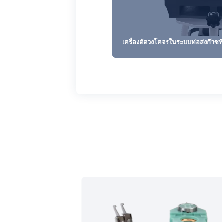
เครื่องตัดวงโคจรในระบบท่อส่งก๊าซที่