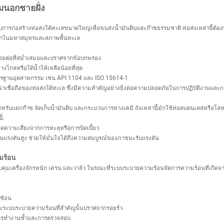
มนอกชายฝั่ง
ับการก่อสร้างท่อส่งใต้ทะเลขนาดใหญ่เพื่อขนส่งน้ำมันดิบและก๊าซธรรมชาติ ท่อส่งเหล่านี้ต
ำในมหาสมุทรและสภาพพื้นทะเล
อยต่อที่สม่ำเสมอและปราศจากข้อบกพร่อง
ไกลหรือใต้น้ำให้เหลือน้อยที่สุด
ตรฐานอุตสาหกรรม เช่น API 1104 และ ISO 15614-1
่าเชื่อถือของท่อส่งใต้ทะเล ซึ่งมีความสำคัญอย่างยิ่งต่อความปลอดภัยในการปฏิบัติงานและก
รับแยกก๊าซ จัดเก็บน้ำมันดิบ และกระบวนการทางเคมี ถังเหล่านี้มักใช้ท่อสแตนเลสหรือโลหะ
้:
ดความเสี่ยงจากการทะลุหรือการบิดเบี้ยว
นแรงดันสูง ช่วยให้มั่นใจได้ถึงความสมบูรณ์ของภาชนะรับแรงดัน
มร้อน
มเครื่องจักรหนัก เครน และวาล์ว ในขณะที่ระบบระบายความร้อนจัดการความร้อนที่เกิดจากอุป
บซ้อน
และระบบระบายความร้อนที่สำคัญนั้นปราศจากรอยรั่ว
การทำงานซ้ำและการตรวจสอบ