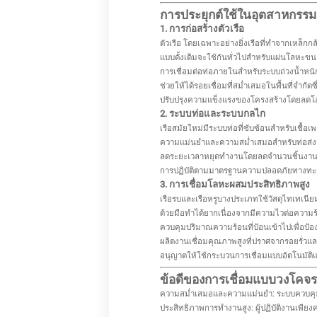
การประยุกต์ใช้ในอุตสาหกรรมก
1. การก่อสร้างตัวเรือ
ตัวเรือ โดยเฉพาะอย่างยิ่งเรือที่ทำจากเหล็
แบบดั้งเดิมจะใช้กันทั่วไปสำหรับแผ่นโลหะข
การเชื่อมต่อท่อภายในสำหรับระบบถ่วงน้ำหนัก 
ช่วยให้ได้รอยเชื่อมที่สม่ำเสมอในพื้นที่จำกัด
ปรับปรุงความแข็งแรงของโครงสร้างโดยลดโอ
2. ระบบท่อและระบบกลไก
เรือสมัยใหม่มีระบบท่อที่ซับซ้อนสำหรับเชื้อ
ความแม่นยำและความสม่ำเสมอสำหรับท่อส่
ลดระยะเวลาหยุดทำงานโดยลดจำนวนชิ้นงานเชื่
การปฏิบัติตามมาตรฐานความปลอดภัยทางทะ
3. การเชื่อมโลหะผสมประสิทธิภาพสูง
เรือรบและเรือหรูบางประเภทใช้วัสดุไทเทเนียม
ด้วยมือทำได้ยากเนื่องจากมีความไวต่อความร้
ควบคุมปริมาณความร้อนที่ป้อนเข้าไปเพื่อป้อ
ผลิตงานเชื่อมคุณภาพสูงที่ปราศจากรอยรั่ว
อนุญาตให้ใช้กระบวนการเชื่อมแบบอัตโนมัติ
ข้อดีของการเชื่อมแบบวงโคจ
ความสม่ำเสมอและความแม่นยำ: ระบบควบคุมอั
ประสิทธิภาพการทำงานสูง: ผู้ปฏิบัติงานเพีย