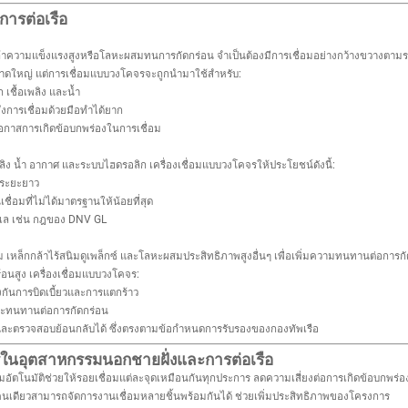
ารต่อเรือ
กกล้าความแข็งแรงสูงหรือโลหะผสมทนการกัดกร่อน จำเป็นต้องมีการเชื่อมอย่างกว้างขวางตามรอ
นาดใหญ่ แต่การเชื่อมแบบวงโคจรจะถูกนำมาใช้สำหรับ:
เชื้อเพลิง และน้ำ
ซึ่งการเชื่อมด้วยมือทำได้ยาก
กาสการเกิดข้อบกพร่องในการเชื่อม
เพลิง น้ำ อากาศ และระบบไฮดรอลิก เครื่องเชื่อมแบบวงโคจรให้ประโยชน์ดังนี้:
งระยะยาว
อมที่ไม่ได้มาตรฐานให้น้อยที่สุด
เล เช่น กฎของ DNV GL
 เหล็กกล้าไร้สนิมดูเพล็กซ์ และโลหะผสมประสิทธิภาพสูงอื่นๆ เพื่อเพิ่มความทนทานต่อการกัด
อนสูง เครื่องเชื่อมแบบวงโคจร:
งกันการบิดเบี้ยวและการแตกร้าว
และทนทานต่อการกัดกร่อน
และตรวจสอบย้อนกลับได้ ซึ่งตรงตามข้อกำหนดการรับรองของกองทัพเรือ
รในอุตสาหกรรมนอกชายฝั่งและการต่อเรือ
ตโนมัติช่วยให้รอยเชื่อมแต่ละจุดเหมือนกันทุกประการ ลดความเสี่ยงต่อการเกิดข้อบกพร่อ
งคนเดียวสามารถจัดการงานเชื่อมหลายชิ้นพร้อมกันได้ ช่วยเพิ่มประสิทธิภาพของโครงการ