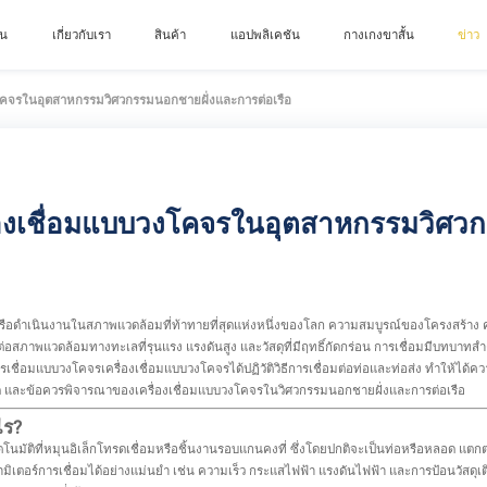
าน
เกี่ยวกับเรา
สินค้า
แอปพลิเคชัน
กางเกงขาสั้น
ข่าว
งโคจรในอุตสาหกรรมวิศวกรรมนอกชายฝั่งและการต่อเรือ
ื่องเชื่อมแบบวงโคจรในอุตสาหกรรมวิศว
รือดำเนินงานในสภาพแวดล้อมที่ท้าทายที่สุดแห่งหนึ่งของโลก ความสมบูรณ์ของโครงสร้
ทนต่อสภาพแวดล้อมทางทะเลที่รุนแรง แรงดันสูง และวัสดุที่มีฤทธิ์กัดกร่อน การเชื่อมมีบทบา
อการเชื่อมแบบวงโคจร
เครื่องเชื่อมแบบวงโคจร
ได้ปฏิวัติวิธีการเชื่อมต่อท่อและท่อส่ง ทำให้ไ
ดี และข้อควรพิจารณาของเครื่องเชื่อมแบบวงโคจรในวิศวกรรมนอกชายฝั่งและการต่อเรือ
ไร?
โนมัติที่หมุนอิเล็กโทรดเชื่อมหรือชิ้นงานรอบแกนคงที่ ซึ่งโดยปกติจะเป็นท่อหรือหลอด แตกต
ตอร์การเชื่อมได้อย่างแม่นยำ เช่น ความเร็ว กระแสไฟฟ้า แรงดันไฟฟ้า และการป้อนวัสดุเติม 