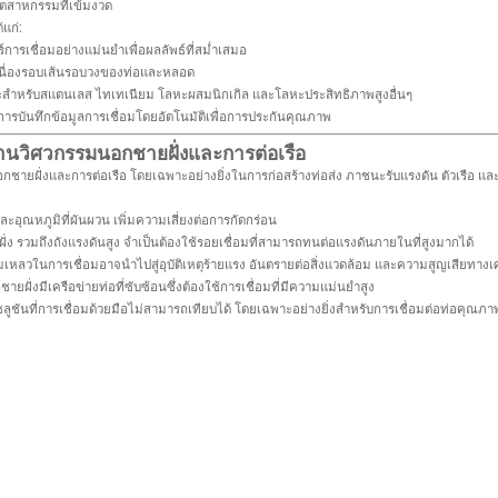
ตสาหกรรมที่เข้มงวด
แก่:
ารเชื่อมอย่างแม่นยำเพื่อผลลัพธ์ที่สม่ำเสมอ
อเนื่องรอบเส้นรอบวงของท่อและหลอด
าะสำหรับสแตนเลส ไทเทเนียม โลหะผสมนิกเกิล และโลหะประสิทธิภาพสูงอื่นๆ
รบันทึกข้อมูลการเชื่อมโดยอัตโนมัติเพื่อการประกันคุณภาพ
นวิศวกรรมนอกชายฝั่งและการต่อเรือ
ายฝั่งและการต่อเรือ โดยเฉพาะอย่างยิ่งในการก่อสร้างท่อส่ง ภาชนะรับแรงดัน ตัวเรือ แล
ละอุณหภูมิที่ผันผวน เพิ่มความเสี่ยงต่อการกัดกร่อน
่ง รวมถึงถังแรงดันสูง จำเป็นต้องใช้รอยเชื่อมที่สามารถทนต่อแรงดันภายในที่สูงมากได้
เหลวในการเชื่อมอาจนำไปสู่อุบัติเหตุร้ายแรง อันตรายต่อสิ่งแวดล้อม และความสูญเสียทาง
ยฝั่งมีเครือข่ายท่อที่ซับซ้อนซึ่งต้องใช้การเชื่อมที่มีความแม่นยำสูง
ลูชันที่การเชื่อมด้วยมือไม่สามารถเทียบได้ โดยเฉพาะอย่างยิ่งสำหรับการเชื่อมต่อท่อคุณภ