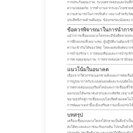
การประกันคุณภาพ: ระบบตรวจสอบและบันทึ
ความปลอดภัย: การทำงานจากระยะไกลช่วยลดการ
ความสามารถในการปรับตัว: เหมาะสำหรับวัสด
ประสิทธิภาพด้านต้นทุน: ข้อบกพร่องน้อยลง ก
ข้อควรพิจารณาในการนำการเ
แม้ว่าการเชื่อมแบบวงโคจรจะมีข้อดีหลายประก
การฝึกอบรมที่เหมาะสม: ผู้ปฏิบัติงานต้องเข้า
ความเข้ากันได้ของวัสดุ: โลหะผสมพิเศษบาง
การบำรุงรักษา: การสอบเทียบและการบำรุงรักษ
การควบคุมคุณภาพ: การตรวจสอบพารามิเตอร์กา
แนวโน้มในอนาคต
เนื่องจากวิศวกรรมนอกชายฝั่งและการต่อเรือ
การบูรณาการกับระบบหุ่นยนต์และระบบอัตโ
การตรวจสอบแบบเรียลไทม์และการเชื่อมที่ใช้ 
ออกแบบให้พกพาสะดวกและกะทัดรัด เหมาะสำหรั
ขยายธุรกิจสู่การเชื่อมแบบไฮบริดด้วยเทคโนโล
การพัฒนาเหล่านี้จะยิ่งเสริมความแข็งแกร่งใ
บทสรุป
เครื่องเชื่อมแบบวงโคจรได้กลายเป็นสิ่งจำเป
ส่งใต้ทะเลและภาชนะรับแรงดัน ไปจนถึงตัวเรือ
ปลอดภัย ประสิทธิภาพ และการปฏิบัติตามข้อ