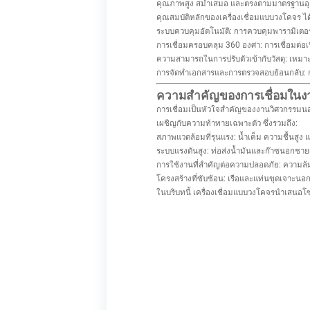
คุณภาพสูง สม่ำเสมอ และตรงตามมาตรฐานอุ
คุณสมบัติหลักของเครื่องเชื่อมแบบวงโคจร ได้
ระบบควบคุมอัตโนมัติ: การควบคุมพารามิเตอร์ก
การเชื่อมครอบคลุม 360 องศา: การเชื่อมต่
ความสามารถในการปรับตัวเข้ากับวัสดุ: เหม
การจัดทำเอกสารและการตรวจสอบย้อนกลับ: กา
ความสำคัญของการเชื่อมในงา
การเชื่อมเป็นหัวใจสำคัญของงานวิศวกรรมนอกช
เผชิญกับความท้าทายเฉพาะตัว ซึ่งรวมถึง:
สภาพแวดล้อมที่รุนแรง: น้ำเค็ม ความชื้นสูง แ
ระบบแรงดันสูง: ท่อส่งน้ำมันและก๊าซนอกชายฝั
การใช้งานที่สำคัญต่อความปลอดภัย: ความล้ม
โครงสร้างที่ซับซ้อน: เรือและแท่นขุดเจาะนอกชา
ในบริบทนี้ เครื่องเชื่อมแบบวงโคจรนำเสนอโซ