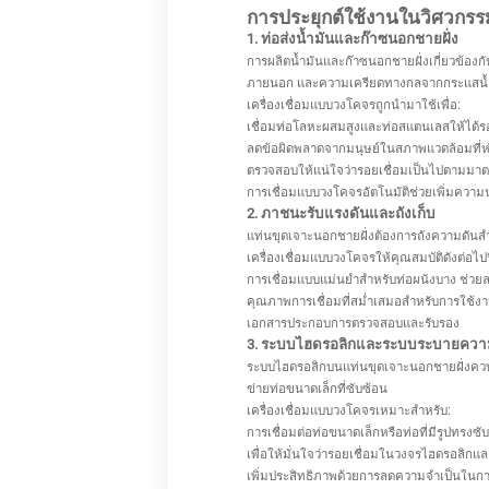
การประยุกต์ใช้งานในวิศวกรร
1. ท่อส่งน้ำมันและก๊าซนอกชายฝั่ง
การผลิตน้ำมันและก๊าซนอกชายฝั่งเกี่ยวข้องก
ภายนอก และความเครียดทางกลจากกระแสน้
เครื่องเชื่อมแบบวงโคจรถูกนำมาใช้เพื่อ:
เชื่อมท่อโลหะผสมสูงและท่อสแตนเลสให้ได้ร
ลดข้อผิดพลาดจากมนุษย์ในสภาพแวดล้อมที่ห่าง
ตรวจสอบให้แน่ใจว่ารอยเชื่อมเป็นไปตามมา
การเชื่อมแบบวงโคจรอัตโนมัติช่วยเพิ่มความน
2. ภาชนะรับแรงดันและถังเก็บ
แท่นขุดเจาะนอกชายฝั่งต้องการถังความดันสำห
เครื่องเชื่อมแบบวงโคจรให้คุณสมบัติดังต่อไปนี
การเชื่อมแบบแม่นยำสำหรับท่อผนังบาง ช่วยล
คุณภาพการเชื่อมที่สม่ำเสมอสำหรับการใช้งา
เอกสารประกอบการตรวจสอบและรับรอง
3. ระบบไฮดรอลิกและระบบระบายควา
ระบบไฮดรอลิกบนแท่นขุดเจาะนอกชายฝั่งควบคุ
ข่ายท่อขนาดเล็กที่ซับซ้อน
เครื่องเชื่อมแบบวงโคจรเหมาะสำหรับ:
การเชื่อมต่อท่อขนาดเล็กหรือท่อที่มีรูปทรงซั
เพื่อให้มั่นใจว่ารอยเชื่อมในวงจรไฮดรอลิก
เพิ่มประสิทธิภาพด้วยการลดความจำเป็นใน